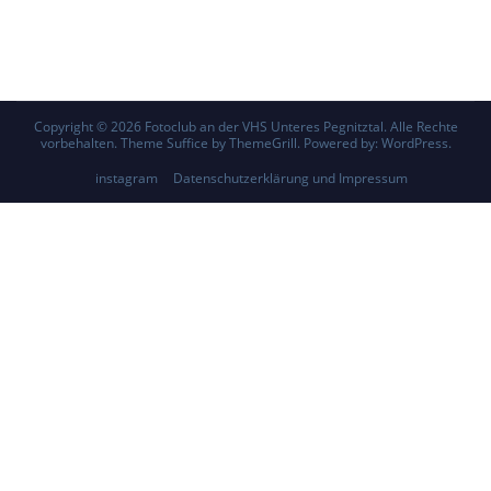
Copyright © 2026
Fotoclub an der VHS Unteres Pegnitztal
. Alle Rechte
vorbehalten. Theme
Suffice
by ThemeGrill. Powered by:
WordPress
.
instagram
Datenschutzerklärung und Impressum