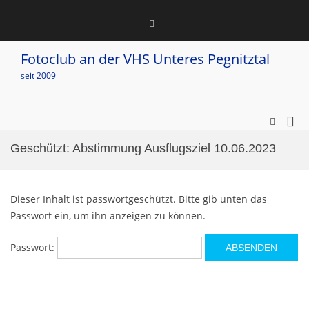
Zum
Inhalt
instagram
springen
Datenschutzerklärung
und
Fotoclub an der VHS Unteres Pegnitztal
Impressum
seit 2009
Pri
Such-
Formula
Me
ansehen
Geschützt: Abstimmung Ausflugsziel 10.06.2023
für
mob
Ger
Dieser Inhalt ist passwortgeschützt. Bitte gib unten das
Passwort ein, um ihn anzeigen zu können.
Passwort: