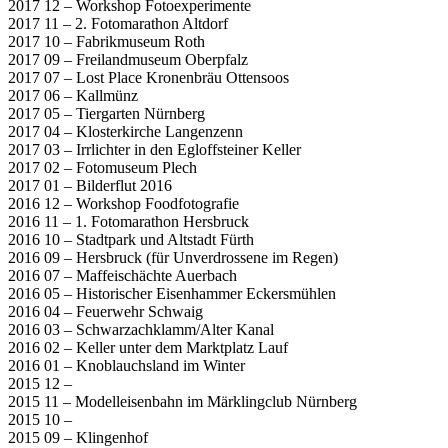
2017 12 – Workshop Fotoexperimente
2017 11 – 2. Fotomarathon Altdorf
2017 10 – Fabrikmuseum Roth
2017 09 – Freilandmuseum Oberpfalz
2017 07 – Lost Place Kronenbräu Ottensoos
2017 06 – Kallmünz
2017 05 – Tiergarten Nürnberg
2017 04 – Klosterkirche Langenzenn
2017 03 – Irrlichter in den Egloffsteiner Keller
2017 02 – Fotomuseum Plech
2017 01 – Bilderflut 2016
2016 12 – Workshop Foodfotografie
2016 11 – 1. Fotomarathon Hersbruck
2016 10 – Stadtpark und Altstadt Fürth
2016 09 – Hersbruck (für Unverdrossene im Regen)
2016 07 – Maffeischächte Auerbach
2016 05 – Historischer Eisenhammer Eckersmühlen
2016 04 – Feuerwehr Schwaig
2016 03 – Schwarzachklamm/Alter Kanal
2016 02 – Keller unter dem Marktplatz Lauf
2016 01 – Knoblauchsland im Winter
2015 12 –
2015 11 – Modelleisenbahn im Märklingclub Nürnberg
2015 10 –
2015 09 – Klingenhof