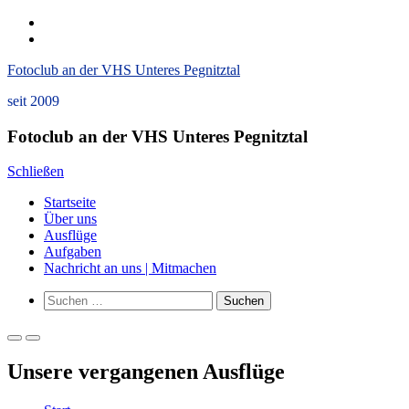
Zum
instagram
Inhalt
Datenschutzerklärung
springen
und
Fotoclub an der VHS Unteres Pegnitztal
Impressum
seit 2009
Fotoclub an der VHS Unteres Pegnitztal
Schließen
Startseite
Über uns
Ausflüge
Aufgaben
Nachricht an uns | Mitmachen
Such-
Suchen
Formular
nach:
ansehen
Primäres
Primäres
Menü
Menü
Unsere vergangenen Ausflüge
für
für
mobile
Desktop
Geräte