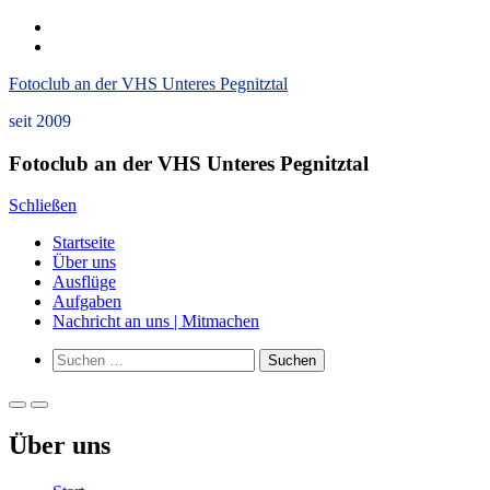
Zum
instagram
Inhalt
Datenschutzerklärung
springen
und
Fotoclub an der VHS Unteres Pegnitztal
Impressum
seit 2009
Fotoclub an der VHS Unteres Pegnitztal
Schließen
Startseite
Über uns
Ausflüge
Aufgaben
Nachricht an uns | Mitmachen
Such-
Suchen
Formular
nach:
ansehen
Primäres
Primäres
Menü
Menü
Über uns
für
für
mobile
Desktop
Geräte