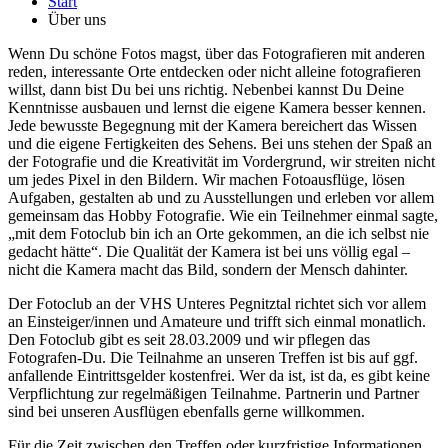
Start
Über uns
Wenn Du schöne Fotos magst, über das Fotografieren mit anderen
reden, interessante Orte entdecken oder nicht alleine fotografieren
willst, dann bist Du bei uns richtig. Nebenbei kannst Du Deine
Kenntnisse ausbauen und lernst die eigene Kamera besser kennen.
Jede bewusste Begegnung mit der Kamera bereichert das Wissen
und die eigene Fertigkeiten des Sehens. Bei uns stehen der Spaß an
der Fotografie und die Kreativität im Vordergrund, wir streiten nicht
um jedes Pixel in den Bildern. Wir machen Fotoausflüge, lösen
Aufgaben, gestalten ab und zu Ausstellungen und erleben vor allem
gemeinsam das Hobby Fotografie. Wie ein Teilnehmer einmal sagte,
„mit dem Fotoclub bin ich an Orte gekommen, an die ich selbst nie
gedacht hätte“. Die Qualität der Kamera ist bei uns völlig egal –
nicht die Kamera macht das Bild, sondern der Mensch dahinter.
Der Fotoclub an der VHS Unteres Pegnitztal richtet sich vor allem
an Einsteiger/innen und Amateure und trifft sich einmal monatlich.
Den Fotoclub gibt es seit 28.03.2009 und wir pflegen das
Fotografen-Du. Die Teilnahme an unseren Treffen ist bis auf ggf.
anfallende Eintrittsgelder kostenfrei. Wer da ist, ist da, es gibt keine
Verpflichtung zur regelmäßigen Teilnahme. Partnerin und Partner
sind bei unseren Ausflügen ebenfalls gerne willkommen.
Für die Zeit zwischen den Treffen oder kurzfristige Informationen