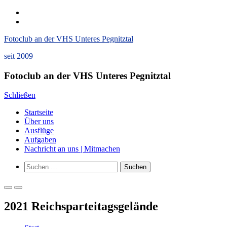
Zum
instagram
Inhalt
Datenschutzerklärung
springen
und
Fotoclub an der VHS Unteres Pegnitztal
Impressum
seit 2009
Fotoclub an der VHS Unteres Pegnitztal
Schließen
Startseite
Über uns
Ausflüge
Aufgaben
Nachricht an uns | Mitmachen
Such-
Suchen
Formular
nach:
ansehen
Primäres
Primäres
Menü
Menü
2021 Reichsparteitagsgelände
für
für
mobile
Desktop
Geräte