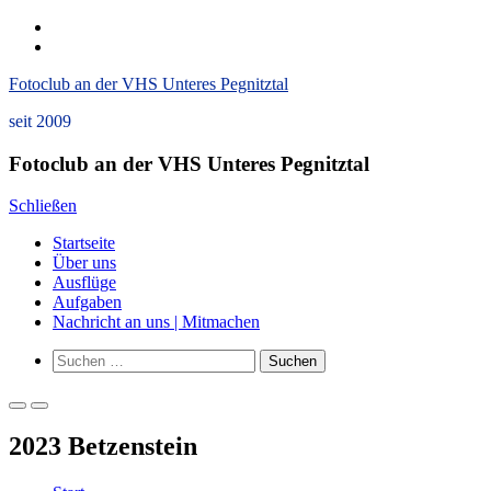
Zum
instagram
Inhalt
Datenschutzerklärung
springen
und
Fotoclub an der VHS Unteres Pegnitztal
Impressum
seit 2009
Fotoclub an der VHS Unteres Pegnitztal
Schließen
Startseite
Über uns
Ausflüge
Aufgaben
Nachricht an uns | Mitmachen
Such-
Suchen
Formular
nach:
ansehen
Primäres
Primäres
Menü
Menü
2023 Betzenstein
für
für
mobile
Desktop
Geräte