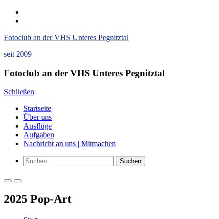
Zum
instagram
Inhalt
Datenschutzerklärung
springen
und
Fotoclub an der VHS Unteres Pegnitztal
Impressum
seit 2009
Fotoclub an der VHS Unteres Pegnitztal
Schließen
Startseite
Über uns
Ausflüge
Aufgaben
Nachricht an uns | Mitmachen
Such-
Suchen
Formular
nach:
ansehen
Primäres
Primäres
Menü
Menü
2025 Pop-Art
für
für
mobile
Desktop
Geräte