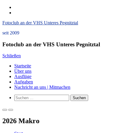
Zum
instagram
Inhalt
Datenschutzerklärung
springen
und
Fotoclub an der VHS Unteres Pegnitztal
Impressum
seit 2009
Fotoclub an der VHS Unteres Pegnitztal
Schließen
Startseite
Über uns
Ausflüge
Aufgaben
Nachricht an uns | Mitmachen
Such-
Suchen
Formular
nach:
ansehen
Primäres
Primäres
Menü
Menü
2026 Makro
für
für
mobile
Desktop
Geräte