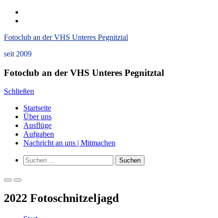
Zum
instagram
Inhalt
Datenschutzerklärung
springen
und
Fotoclub an der VHS Unteres Pegnitztal
Impressum
seit 2009
Fotoclub an der VHS Unteres Pegnitztal
Schließen
Startseite
Über uns
Ausflüge
Aufgaben
Nachricht an uns | Mitmachen
Such-
Suchen
Formular
nach:
ansehen
Primäres
Primäres
Menü
Menü
2022 Fotoschnitzeljagd
für
für
mobile
Desktop
Geräte