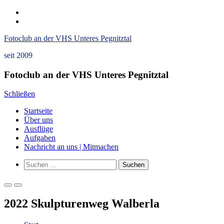
Zum
instagram
Inhalt
Datenschutzerklärung
springen
und
Fotoclub an der VHS Unteres Pegnitztal
Impressum
seit 2009
Fotoclub an der VHS Unteres Pegnitztal
Schließen
Startseite
Über uns
Ausflüge
Aufgaben
Nachricht an uns | Mitmachen
Such-
Suchen
Formular
nach:
ansehen
Primäres
Primäres
Menü
Menü
2022 Skulpturenweg Walberla
für
für
mobile
Desktop
Geräte