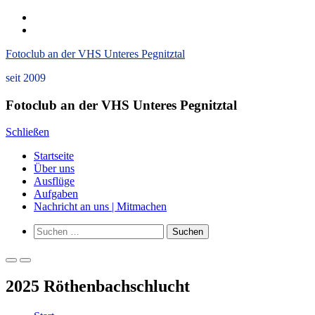
Zum
instagram
Inhalt
Datenschutzerklärung
springen
und
Fotoclub an der VHS Unteres Pegnitztal
Impressum
seit 2009
Fotoclub an der VHS Unteres Pegnitztal
Schließen
Startseite
Über uns
Ausflüge
Aufgaben
Nachricht an uns | Mitmachen
Such-
Suchen
Formular
nach:
ansehen
Primäres
Primäres
Menü
Menü
2025 Röthenbachschlucht
für
für
mobile
Desktop
Geräte