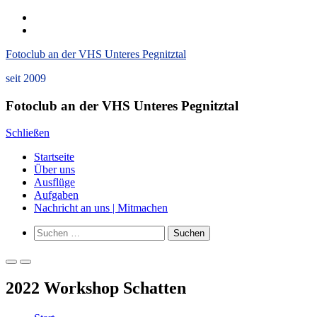
Zum
instagram
Inhalt
Datenschutzerklärung
springen
und
Fotoclub an der VHS Unteres Pegnitztal
Impressum
seit 2009
Fotoclub an der VHS Unteres Pegnitztal
Schließen
Startseite
Über uns
Ausflüge
Aufgaben
Nachricht an uns | Mitmachen
Such-
Suchen
Formular
nach:
ansehen
Primäres
Primäres
Menü
Menü
2022 Workshop Schatten
für
für
mobile
Desktop
Geräte