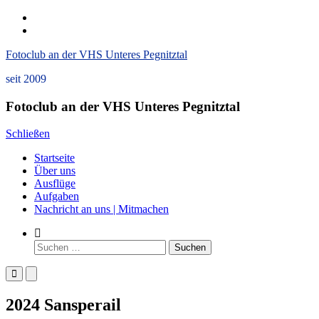
Zum
instagram
Inhalt
Datenschutzerklärung
springen
und
Fotoclub an der VHS Unteres Pegnitztal
Impressum
seit 2009
Fotoclub an der VHS Unteres Pegnitztal
Schließen
Startseite
Über uns
Ausflüge
Aufgaben
Nachricht an uns | Mitmachen
Such-
Formular
Suchen
ansehen
nach:
Primäres
Primäres
Menü
Menü
für
für
2024 Sansperail
mobile
Desktop
Geräte