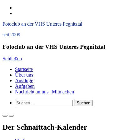
Zum
instagram
Inhalt
Datenschutzerklärung
springen
und
Fotoclub an der VHS Unteres Pegnitztal
Impressum
seit 2009
Fotoclub an der VHS Unteres Pegnitztal
Schließen
Startseite
Über uns
Ausflüge
Aufgaben
Nachricht an uns | Mitmachen
Such-
Suchen
Formular
nach:
ansehen
Primäres
Primäres
Menü
Menü
Der Schnaittach-Kalender
für
für
mobile
Desktop
Geräte