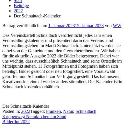
Start
Beiträge
2022
Der Schnaittach-Kalender
Beitrag veröffentlicht am
1. Januar 2023
15. Januar 2023
von
WW
Das Vereinskartell Schnaittach veröffentlicht jedes Jahr einen
Veranstaltungskalender und präsentiert darin das Vereins- und
Veranstaltungsleben im Markt Schnaittach. Unterstützt werden sie
dabei von der Gemeinde und den Gewerbetreibenden. Wir haben
für die aktuelle Ausgabe 2023 die Bilder beigesteuert. Dabei war
uns wichtig, dass ausschließlich Schnaittach und seine Ortsteile im
Mittelpunkt stehen. 11 Fotografinnen und Fotografen haben sich
beteiligt, Bilder gesucht oder neu fotografiert, eine Vorauswahl
getroffen und Schnaittach zur Verfügung gestellt. Das hat unseren
Kreativmuskel einmal wieder anders stimuliert. Der Kalender ist in
Schnaittach kostenlos erhältlich.
Der Schnaittach-Kalender
Posted in:
2022
Tagged:
Franken
,
Natur
,
Schnaittach
Beitragsnavigation
Krippenweg Neunkirchen am Sand
Bilderflut 2022