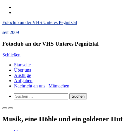
Zum
instagram
Inhalt
Datenschutzerklärung
springen
und
Fotoclub an der VHS Unteres Pegnitztal
Impressum
seit 2009
Fotoclub an der VHS Unteres Pegnitztal
Schließen
Startseite
Über uns
Ausflüge
Aufgaben
Nachricht an uns | Mitmachen
Such-
Suchen
Formular
nach:
ansehen
Primäres
Primäres
Menü
Menü
Musik, eine Höhle und ein goldener Hut
für
für
mobile
Desktop
Geräte