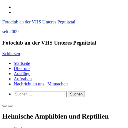
Zum
instagram
Inhalt
Datenschutzerklärung
springen
und
Fotoclub an der VHS Unteres Pegnitztal
Impressum
seit 2009
Fotoclub an der VHS Unteres Pegnitztal
Schließen
Startseite
Über uns
Ausflüge
Aufgaben
Nachricht an uns | Mitmachen
Such-
Suchen
Formular
nach:
ansehen
Primäres
Primäres
Menü
Menü
Heimische Amphi­bien und Repti­lien
für
für
mobile
Desktop
Geräte