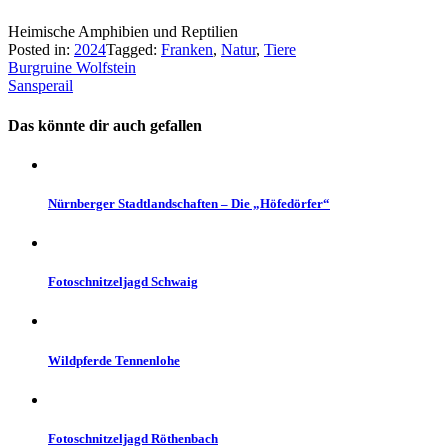
Heimische Amphi­bien und Repti­lien
Posted in:
2024
Tagged:
Franken
,
Natur
,
Tiere
Beitragsnavigation
Burgruine Wolfstein
Sansperail
Das könnte dir auch gefallen
Nürnberger Stadtlandschaften – Die „Höfedörfer“
Fotoschnitzeljagd Schwaig
Wildpferde Tennenlohe
Fotoschnitzeljagd Röthenbach