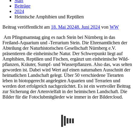
Start
Beiträge
2024
Heimische Amphi­bien und Repti­lien
Beitrag veröffentlicht am
18. Mai 2024
8. Juni 2024
von
WW
Am Pfingstsamstag ging es nach Stein bei Nürnberg in das
Freiland-Aquarium und -Terrarium Stein. Die Ehrenamtlichen der
Abteilung der Natur­historischen Gesell­schaft Nürn­berg e.V.
präsentieren die ein­heimi­sche Natur. Der Schwerpunkt liegt auf
Amphi­bien, Repti­lien und Fischen, ergänzt um ein­heimi­sche Wild­
pflanzen, Kräu­ter, Sumpf- und Was­ser­pflanzen. Also das, was selten
geworden ist. Dabei wird Wert auf einen naturnahen Ausschnitt der
heimatlichen Landschaft gelegt. Über 50 ver­schie­dene Tier­arten
leben in bio­top­ge­recht an­ge­leg­ten Aqua­rien und Ter­ra­rien und
werden dort erfolgreich nachgezüchtet. Es ist ein wert­vol­ler Bei­trag
zur Siche­rung der Arten­viel­falt in der heimi­schen Land­schaft. Die
Bilder für die Fotoclubmitglieder wie immer in der Bildercloud.