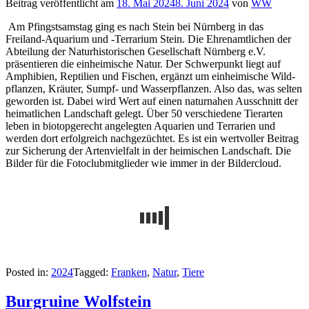
Beitrag veröffentlicht am
18. Mai 2024
8. Juni 2024
von
WW
Am Pfingstsamstag ging es nach Stein bei Nürnberg in das
Freiland-Aquarium und -Terrarium Stein. Die Ehrenamtlichen der
Abteilung der Natur­historischen Gesell­schaft Nürn­berg e.V.
präsentieren die ein­heimi­sche Natur. Der Schwerpunkt liegt auf
Amphi­bien, Repti­lien und Fischen, ergänzt um ein­heimi­sche Wild­
pflanzen, Kräu­ter, Sumpf- und Was­ser­pflanzen. Also das, was selten
geworden ist. Dabei wird Wert auf einen naturnahen Ausschnitt der
heimatlichen Landschaft gelegt. Über 50 ver­schie­dene Tier­arten
leben in bio­top­ge­recht an­ge­leg­ten Aqua­rien und Ter­ra­rien und
werden dort erfolgreich nachgezüchtet. Es ist ein wert­vol­ler Bei­trag
zur Siche­rung der Arten­viel­falt in der heimi­schen Land­schaft. Die
Bilder für die Fotoclubmitglieder wie immer in der Bildercloud.
Posted in:
2024
Tagged:
Franken
,
Natur
,
Tiere
Burgruine Wolfstein