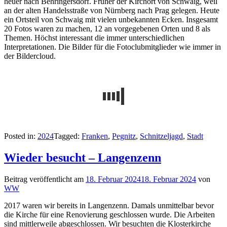
heuer nach Behringersdorf. Früher der Kirchort von Schwaig, weil
an der alten Handelsstraße von Nürnberg nach Prag gelegen. Heute
ein Ortsteil von Schwaig mit vielen unbekannten Ecken. Insgesamt
20 Fotos waren zu machen, 12 an vorgegebenen Orten und 8 als
Themen. Höchst interessant die immer unterschiedlichen
Interpretationen. Die Bilder für die Fotoclubmitglieder wie immer in
der Bildercloud.
Posted in:
2024
Tagged:
Franken
,
Pegnitz
,
Schnitzeljagd
,
Stadt
Wieder besucht – Langenzenn
Beitrag veröffentlicht am
18. Februar 2024
18. Februar 2024
von
WW
2017 waren wir bereits in Langenzenn. Damals unmittelbar bevor
die Kirche für eine Renovierung geschlossen wurde. Die Arbeiten
sind mittlerweile abgeschlossen. Wir besuchten die Klosterkirche