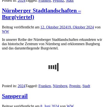
Posted in:
2024
Tagged:
Franken
,
Pegnitz
,
Stadt
Nürnberger Stadtlandschaften –
Burg(viertel)
Beitrag veröffentlicht am
12. Oktober 2024
19. Oktober 2024
von
WW
In unserer Reihe der Nürnberger Stadtlandschaften erkundeten wir
das historische Zentrum von Nürnberg und erklommen Burgberg
und das darunterliegende Burgviertel.
Posted in:
2024
Tagged:
Franken
,
Nürnberg
,
Pegnitz
,
Stadt
Sansperail
Beitrag veröffentlicht am
8. Juni 2024
von
WW