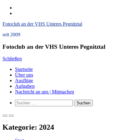
Zum
instagram
Inhalt
Datenschutzerklärung
springen
und
Fotoclub an der VHS Unteres Pegnitztal
Impressum
seit 2009
Fotoclub an der VHS Unteres Pegnitztal
Schließen
Startseite
Über uns
Ausflüge
Aufgaben
Nachricht an uns | Mitmachen
Such-
Suchen
Formular
nach:
ansehen
Primäres
Primäres
Menü
Menü
Kategorie:
2024
für
für
mobile
Desktop
Geräte