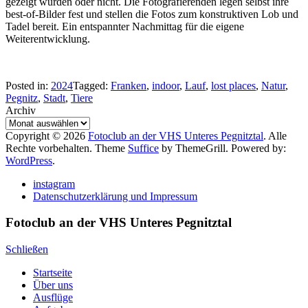
gezeigt wurden oder nicht. Die Fotografierenden legen selbst ihre
best-of-Bilder fest und stellen die Fotos zum konstruktiven Lob und
Tadel bereit. Ein entspannter Nachmittag für die eigene
Weiterentwicklung.
Posted in:
2024
Tagged:
Franken
,
indoor
,
Lauf
,
lost places
,
Natur
,
Pegnitz
,
Stadt
,
Tiere
Archiv
Copyright © 2026
Fotoclub an der VHS Unteres Pegnitztal
. Alle
Rechte vorbehalten. Theme
Suffice
by ThemeGrill. Powered by:
WordPress
.
instagram
Datenschutzerklärung und Impressum
Fotoclub an der VHS Unteres Pegnitztal
Schließen
Startseite
Über uns
Ausflüge