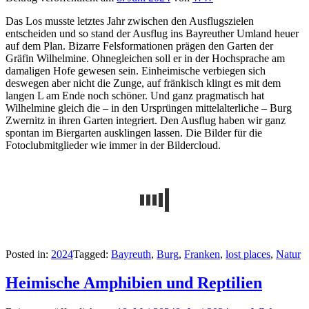
Das Los musste letztes Jahr zwischen den Ausflugszielen
entscheiden und so stand der Ausflug ins Bayreuther Umland heuer
auf dem Plan. Bizarre Felsformationen prägen den Garten der
Gräfin Wilhelmine. Ohnegleichen soll er in der Hochsprache am
damaligen Hofe gewesen sein. Einheimische verbiegen sich
deswegen aber nicht die Zunge, auf fränkisch klingt es mit dem
langen L am Ende noch schöner. Und ganz pragmatisch hat
Wilhelmine gleich die – in den Ursprüngen mittelalterliche – Burg
Zwernitz in ihren Garten integriert. Den Ausflug haben wir ganz
spontan im Biergarten ausklingen lassen. Die Bilder für die
Fotoclubmitglieder wie immer in der Bildercloud.
Posted in:
2024
Tagged:
Bayreuth
,
Burg
,
Franken
,
lost places
,
Natur
Heimische Amphi­bien und Repti­lien