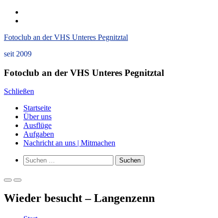
Zum
instagram
Inhalt
Datenschutzerklärung
springen
und
Fotoclub an der VHS Unteres Pegnitztal
Impressum
seit 2009
Fotoclub an der VHS Unteres Pegnitztal
Schließen
Startseite
Über uns
Ausflüge
Aufgaben
Nachricht an uns | Mitmachen
Such-
Suchen
Formular
nach:
ansehen
Primäres
Primäres
Menü
Menü
Wieder besucht – Langenzenn
für
für
mobile
Desktop
Geräte