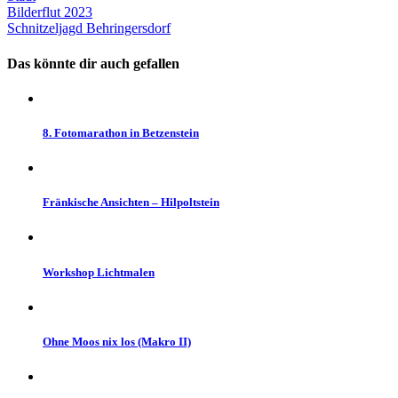
Beitragsnavigation
Bilderflut 2023
Schnitzeljagd Behringersdorf
Das könnte dir auch gefallen
8. Fotomarathon in Betzenstein
Fränkische Ansichten – Hilpoltstein
Workshop Lichtmalen
Ohne Moos nix los (Makro II)