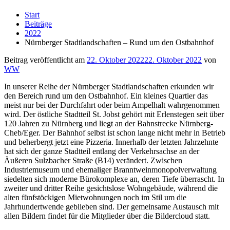
Start
Beiträge
2022
Nürnberger Stadtlandschaften – Rund um den Ostbahnhof
Beitrag veröffentlicht am
22. Oktober 2022
22. Oktober 2022
von
WW
In unserer Reihe der Nürnberger Stadtlandschaften erkunden wir
den Bereich rund um den Ostbahnhof. Ein kleines Quartier das
meist nur bei der Durchfahrt oder beim Ampelhalt wahrgenommen
wird. Der östliche Stadtteil St. Jobst gehört mit Erlenstegen seit über
120 Jahren zu Nürnberg und liegt an der Bahnstrecke Nürnberg-
Cheb/Eger. Der Bahnhof selbst ist schon lange nicht mehr in Betrieb
und beherbergt jetzt eine Pizzeria. Innerhalb der letzten Jahrzehnte
hat sich der ganze Stadtteil entlang der Verkehrsachse an der
Äußeren Sulzbacher Straße (B14) verändert. Zwischen
Industriemuseum und ehemaliger Branntweinmonopolverwaltung
siedelten sich moderne Bürokomplexe an, deren Tiefe überrascht. In
zweiter und dritter Reihe gesichtslose Wohngebäude, während die
alten fünfstöckigen Mietwohnungen noch im Stil um die
Jahrhundertwende geblieben sind. Der gemeinsame Austausch mit
allen Bildern findet für die Mitglieder über die Bildercloud statt.