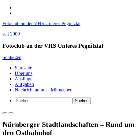
Zum
instagram
Inhalt
Datenschutzerklärung
springen
und
Fotoclub an der VHS Unteres Pegnitztal
Impressum
seit 2009
Fotoclub an der VHS Unteres Pegnitztal
Schließen
Startseite
Über uns
Ausflüge
Aufgaben
Nachricht an uns | Mitmachen
Such-
Suchen
Formular
nach:
ansehen
Primäres
Primäres
Menü
Menü
Nürnberger Stadtlandschaften – Rund um
für
für
mobile
Desktop
den Ostbahnhof
Geräte