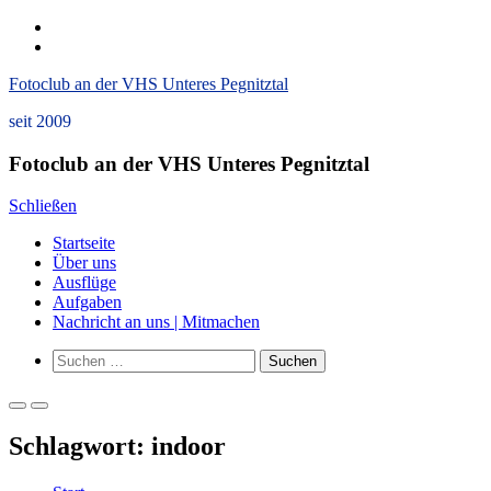
Zum
instagram
Inhalt
Datenschutzerklärung
springen
und
Fotoclub an der VHS Unteres Pegnitztal
Impressum
seit 2009
Fotoclub an der VHS Unteres Pegnitztal
Schließen
Startseite
Über uns
Ausflüge
Aufgaben
Nachricht an uns | Mitmachen
Such-
Suchen
Formular
nach:
ansehen
Primäres
Primäres
Menü
Menü
Schlagwort:
indoor
für
für
mobile
Desktop
Geräte