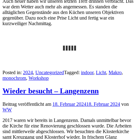
Auch heuer haben wir unseren letzten Treff drinnen verbracht. Das
war dem Wetter auch mehr als angemessen. Es standen die
alltäglichen Gegenstände aus den Küchen unseren Objektiven
gegenüber. Dazu noch eine Prise Licht und fertig war ein
kurzweiliger Nachmittag.
Posted in:
2024
,
Uncategorized
Tagged:
indoor
,
Licht
,
Makro
,
monochrom
,
Workshop
Wieder besucht – Langenzenn
Beitrag veröffentlicht am
18. Februar 2024
18. Februar 2024
von
WW
2017 waren wir bereits in Langenzenn. Damals unmittelbar bevor
die Kirche für eine Renovierung geschlossen wurde. Die Arbeiten
sind mittlerweile abgeschlossen. Wir besuchten die Klosterkirche
samt Kreuzgang und Klosterhof wieder. In frischem Glanz