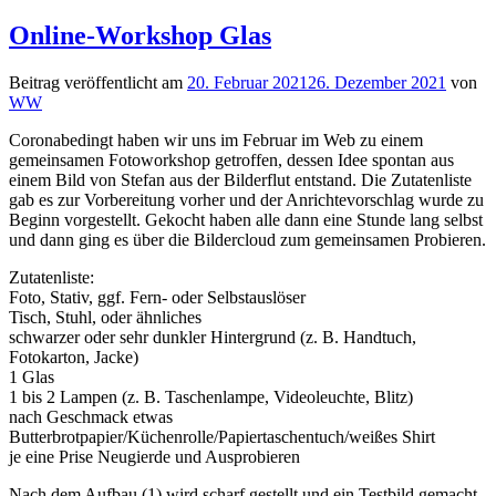
Online-Workshop Glas
Beitrag veröffentlicht am
20. Februar 2021
26. Dezember 2021
von
WW
Coronabedingt haben wir uns im Februar im Web zu einem
gemeinsamen Fotoworkshop getroffen, dessen Idee spontan aus
einem Bild von Stefan aus der Bilderflut entstand. Die Zutatenliste
gab es zur Vorbereitung vorher und der Anrichtevorschlag wurde zu
Beginn vorgestellt. Gekocht haben alle dann eine Stunde lang selbst
und dann ging es über die Bildercloud zum gemeinsamen Probieren.
Zutatenliste:
Foto, Stativ, ggf. Fern- oder Selbstauslöser
Tisch, Stuhl, oder ähnliches
schwarzer oder sehr dunkler Hintergrund (z. B. Handtuch,
Fotokarton, Jacke)
1 Glas
1 bis 2 Lampen (z. B. Taschenlampe, Videoleuchte, Blitz)
nach Geschmack etwas
Butterbrotpapier/Küchenrolle/Papiertaschentuch/weißes Shirt
je eine Prise Neugierde und Ausprobieren
Nach dem Aufbau (1) wird scharf gestellt und ein Testbild gemacht.