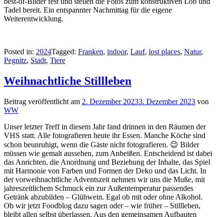
best-of-Bilder fest und stellen die Fotos zum konstruktiven Lob und
Tadel bereit. Ein entspannter Nachmittag für die eigene
Weiterentwicklung.
Posted in:
2024
Tagged:
Franken
,
indoor
,
Lauf
,
lost places
,
Natur
,
Pegnitz
,
Stadt
,
Tiere
Weihnachtliche Stillleben
Beitrag veröffentlicht am
2. Dezember 2023
3. Dezember 2023
von
WW
Unser letzter Treff in diesem Jahr fand drinnen in den Räumen der
VHS statt. Alle fotografieren heute ihr Essen. Manche Köche sind
schon beunruhigt, wenn die Gäste nicht fotografieren. 😉 Bilder
müssen wie gemalt aussehen, zum Anbeißen. Entscheidend ist dabei
das Anrichten, die Anordnung und Beziehung der Inhalte, das Spiel
mit Harmonie von Farben und Formen der Deko und das Licht. In
der vorweihnachtliche Adventszeit nehmen wir uns die Muße, mit
jahreszeitlichem Schmuck ein zur Außentemperatur passendes
Getränk abzubilden – Glühwein. Egal ob mit oder ohne Alkohol.
Ob wir jetzt Foodblog dazu sagen oder – wie früher – Stillleben,
bleibt allen selbst überlassen. Aus den gemeinsamen Aufbauten