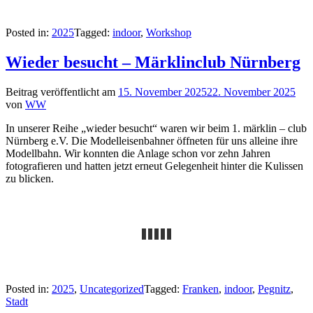
Posted in:
2025
Tagged:
indoor
,
Workshop
Wieder besucht – Märklinclub Nürnberg
Beitrag veröffentlicht am
15. November 2025
22. November 2025
von
WW
In unserer Reihe „wieder besucht“ waren wir beim 1. märklin – club
Nürnberg e.V. Die Modelleisenbahner öffneten für uns alleine ihre
Modellbahn. Wir konnten die Anlage schon vor zehn Jahren
fotografieren und hatten jetzt erneut Gelegenheit hinter die Kulissen
zu blicken.
Posted in:
2025
,
Uncategorized
Tagged:
Franken
,
indoor
,
Pegnitz
,
Stadt