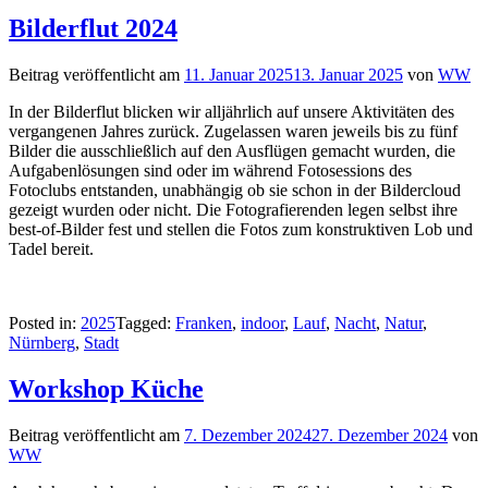
Bilderflut 2024
Beitrag veröffentlicht am
11. Januar 2025
13. Januar 2025
von
WW
In der Bilderflut blicken wir alljährlich auf unsere Aktivitäten des
vergangenen Jahres zurück. Zugelassen waren jeweils bis zu fünf
Bilder die ausschließlich auf den Ausflügen gemacht wurden, die
Aufgabenlösungen sind oder im während Fotosessions des
Fotoclubs entstanden, unabhängig ob sie schon in der Bildercloud
gezeigt wurden oder nicht. Die Fotografierenden legen selbst ihre
best-of-Bilder fest und stellen die Fotos zum konstruktiven Lob und
Tadel bereit.
Posted in:
2025
Tagged:
Franken
,
indoor
,
Lauf
,
Nacht
,
Natur
,
Nürnberg
,
Stadt
Workshop Küche
Beitrag veröffentlicht am
7. Dezember 2024
27. Dezember 2024
von
WW