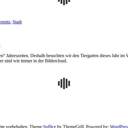
egnitz
,
Stadt
W
“ Jahreszeiten. Deshalb besuchten wir den Tiergarten dieses Jahr im W
er sind wie immer in der Bildercloud.
chte vorbehalten. Theme
Suffice
by ThemeGrill. Powered by:
WordPres