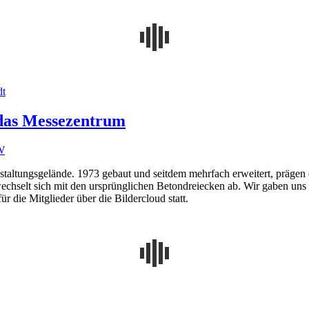
dt
 das Messezentrum
W
altungsgelände. 1973 gebaut und seitdem mehrfach erweitert, prägen es
 wechselt sich mit den ursprünglichen Betondreiecken ab. Wir gaben u
 die Mitglieder über die Bildercloud statt.