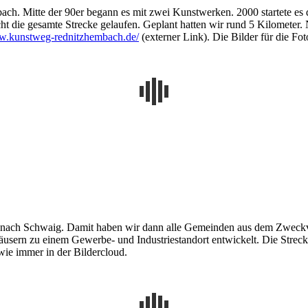
h. Mitte der 90er begann es mit zwei Kunstwerken. 2000 startete es da
cht die gesamte Strecke gelaufen. Geplant hatten wir rund 5 Kilometer.
ww.kunstweg-rednitzhembach.de/
(externer Link). Die Bilder für die Fo
 nach Schwaig. Damit haben wir dann alle Gemeinden aus dem Zweckv
äusern zu einem Gewerbe- und Industriestandort entwickelt. Die Stre
ie immer in der Bildercloud.