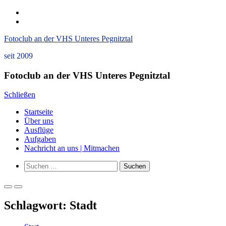
Zum
instagram
Inhalt
Datenschutzerklärung
springen
und
Fotoclub an der VHS Unteres Pegnitztal
Impressum
seit 2009
Fotoclub an der VHS Unteres Pegnitztal
Schließen
Startseite
Über uns
Ausflüge
Aufgaben
Nachricht an uns | Mitmachen
Such-
Suchen
Formular
nach:
ansehen
Primäres
Primäres
Menü
Menü
Schlagwort:
Stadt
für
für
mobile
Desktop
Geräte