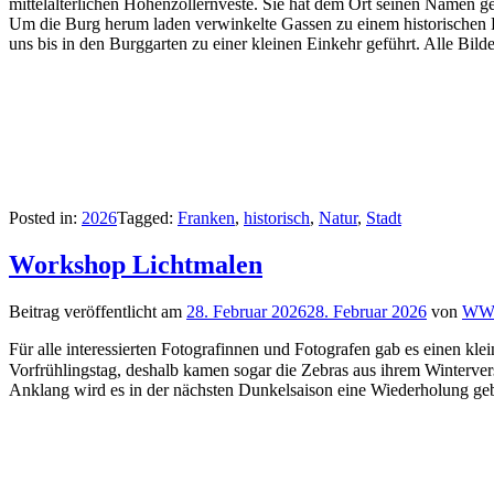
mittelalterlichen Hohenzollernveste. Sie hat dem Ort seinen Namen g
Um die Burg herum laden verwinkelte Gassen zu einem historischen 
uns bis in den Burggarten zu einer kleinen Einkehr geführt. Alle Bild
Posted in:
2026
Tagged:
Franken
,
historisch
,
Natur
,
Stadt
Workshop Lichtmalen
Beitrag veröffentlicht am
28. Februar 2026
28. Februar 2026
von
W
Für alle interessierten Fotografinnen und Fotografen gab es einen kl
Vorfrühlingstag, deshalb kamen sogar die Zebras aus ihrem Wintervers
Anklang wird es in der nächsten Dunkelsaison eine Wiederholung geben