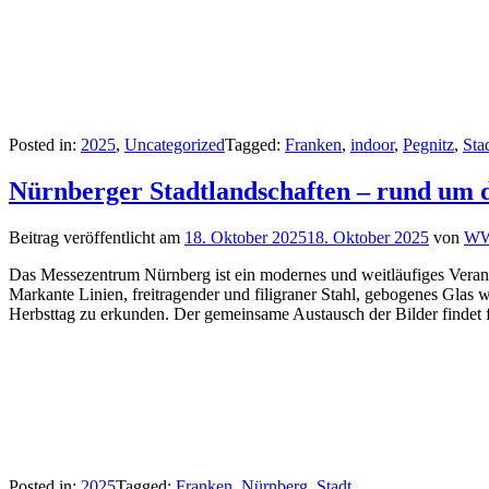
Posted in:
2025
,
Uncategorized
Tagged:
Franken
,
indoor
,
Pegnitz
,
Sta
Nürnberger Stadtlandschaften – rund um
Beitrag veröffentlicht am
18. Oktober 2025
18. Oktober 2025
von
W
Das Messezentrum Nürnberg ist ein modernes und weitläufiges Veranst
Markante Linien, freitragender und filigraner Stahl, gebogenes Glas
Herbsttag zu erkunden. Der gemeinsame Austausch der Bilder findet für
Posted in:
2025
Tagged:
Franken
,
Nürnberg
,
Stadt