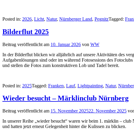
Posted in:
2026
,
Licht
,
Natur
,
Nürnberger Land
,
Pegnitz
Tagged:
Fran
Bilderflut 2025
Beitrag veröffentlicht am
10. Januar 2026
von
WW
In der Bilderflut blicken wir alljährlich auf unsere Aktivitäten des 
Aufgabenlösungen sind oder im während Fotosessions des Fotoclubs ent
und stellen die Fotos zum konstruktiven Lob und Tadel bereit.
Posted in:
2025
Tagged:
Franken
,
Lauf
,
Lightpainting
,
Natur
,
Nürnbe
Wieder besucht – Märklinclub Nürnberg
Beitrag veröffentlicht am
15. November 2025
22. November 2025
vo
In unserer Reihe „wieder besucht“ waren wir beim 1. märklin – club 
und hatten jetzt erneut Gelegenheit hinter die Kulissen zu blicken.