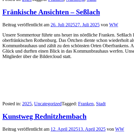
Fränkische Ansichten – Seßlach
Beitrag veröffentlicht am
26. Juli 2025
27. Juli 2025
von
WW
Unsere Sommertour führte uns heuer ins nördliche Franken. Seßlach li
oberfränkischen Rothenburg. Das Örtchen diente schon wiederholt als h
Kommunbrauhaus und zählt zu den schönsten Orten Oberfrankens. Am
Glück und durften einen Blick in das Kommunbrauhaus werfen. Unser
Mitglieder über die Bildercloud statt.
Posted in:
2025
,
Uncategorized
Tagged:
Franken
,
Stadt
Kunstweg Rednitzhembach
Beitrag veröffentlicht am
12. April 2025
13. April 2025
von
WW