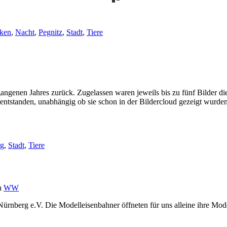
ken
,
Nacht
,
Pegnitz
,
Stadt
,
Tiere
vergangenen Jahres zurück. Zugelassen waren jeweils bis zu fünf Bilder 
standen, unabhängig ob sie schon in der Bildercloud gezeigt wurden od
rg
,
Stadt
,
Tiere
n
WW
Nürnberg e.V. Die Modelleisenbahner öffneten für uns alleine ihre Mod