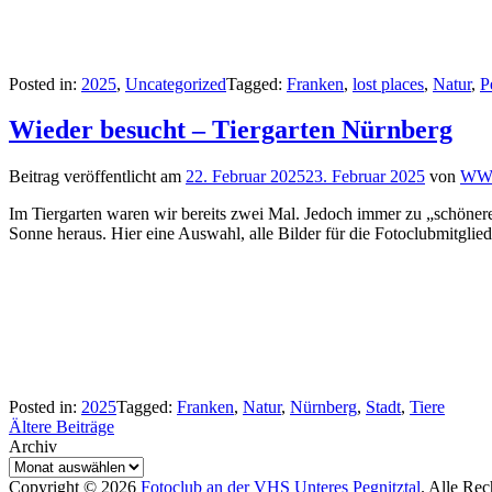
Posted in:
2025
,
Uncategorized
Tagged:
Franken
,
lost places
,
Natur
,
P
Wieder besucht – Tiergarten Nürnberg
Beitrag veröffentlicht am
22. Februar 2025
23. Februar 2025
von
W
Im Tiergarten waren wir bereits zwei Mal. Jedoch immer zu „schöneren
Sonne heraus. Hier eine Auswahl, alle Bilder für die Fotoclubmitglied
Posted in:
2025
Tagged:
Franken
,
Natur
,
Nürnberg
,
Stadt
,
Tiere
Beitragsnavigation
Ältere Beiträge
Archiv
Copyright © 2026
Fotoclub an der VHS Unteres Pegnitztal
. Alle Re