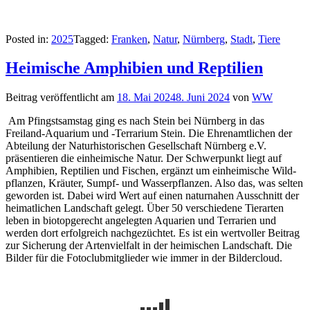
Posted in:
2025
Tagged:
Franken
,
Natur
,
Nürnberg
,
Stadt
,
Tiere
Heimische Amphi­bien und Repti­lien
Beitrag veröffentlicht am
18. Mai 2024
8. Juni 2024
von
WW
Am Pfingstsamstag ging es nach Stein bei Nürnberg in das
Freiland-Aquarium und -Terrarium Stein. Die Ehrenamtlichen der
Abteilung der Natur­historischen Gesell­schaft Nürn­berg e.V.
präsentieren die ein­heimi­sche Natur. Der Schwerpunkt liegt auf
Amphi­bien, Repti­lien und Fischen, ergänzt um ein­heimi­sche Wild­
pflanzen, Kräu­ter, Sumpf- und Was­ser­pflanzen. Also das, was selten
geworden ist. Dabei wird Wert auf einen naturnahen Ausschnitt der
heimatlichen Landschaft gelegt. Über 50 ver­schie­dene Tier­arten
leben in bio­top­ge­recht an­ge­leg­ten Aqua­rien und Ter­ra­rien und
werden dort erfolgreich nachgezüchtet. Es ist ein wert­vol­ler Bei­trag
zur Siche­rung der Arten­viel­falt in der heimi­schen Land­schaft. Die
Bilder für die Fotoclubmitglieder wie immer in der Bildercloud.