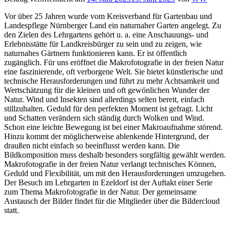
Vor über 25 Jahren wurde vom Kreisverband für Gartenbau und
Landespflege Nürnberger Land ein naturnaher Garten angelegt. Zu
den Zielen des Lehrgartens gehört u. a. eine Anschauungs- und
Erlebnisstätte für Landkreisbürger zu sein und zu zeigen, wie
naturnahes Gärtnern funktionieren kann. Er ist öffentlich
zugänglich. Für uns eröffnet die Makrofotografie in der freien Natur
eine faszinierende, oft verborgene Welt. Sie bietet künstlerische und
technische Herausforderungen und führt zu mehr Achtsamkeit und
Wertschätzung für die kleinen und oft gewönlichen Wunder der
Natur. Wind und Insekten sind allerdings selten bereit, einfach
stillzuhalten. Geduld für den perfekten Moment ist gefragt. Licht
und Schatten verändern sich ständig durch Wolken und Wind.
Schon eine leichte Bewegung ist bei einer Makroaufnahme störend.
Hinzu kommt der möglicherweise ablenkende Hintergrund, der
draußen nicht einfach so beeinflusst werden kann. Die
Bildkomposition muss deshalb besonders sorgfältig gewählt werden.
Makrofotografie in der freien Natur verlangt technisches Können,
Geduld und Flexibilität, um mit den Herausforderungen umzugehen.
Der Besuch im Lehrgarten in Ezeldorf ist der Auftakt einer Serie
zum Thema Makrofotografie in der Natur. Der gemeinsame
Austausch der Bilder findet für die Mitglieder über die Bildercloud
statt.