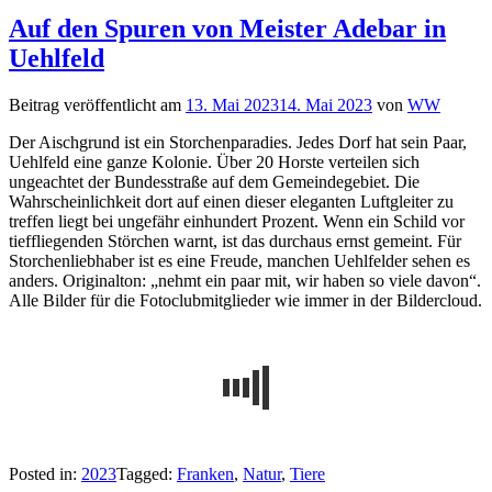
Auf den Spuren von Meister Adebar in
Uehlfeld
Beitrag veröffentlicht am
13. Mai 2023
14. Mai 2023
von
WW
Der Aischgrund ist ein Storchenparadies. Jedes Dorf hat sein Paar,
Uehlfeld eine ganze Kolonie. Über 20 Horste verteilen sich
ungeachtet der Bundesstraße auf dem Gemeindegebiet. Die
Wahrscheinlichkeit dort auf einen dieser eleganten Luftgleiter zu
treffen liegt bei ungefähr einhundert Prozent. Wenn ein Schild vor
tieffliegenden Störchen warnt, ist das durchaus ernst gemeint. Für
Storchenliebhaber ist es eine Freude, manchen Uehlfelder sehen es
anders. Originalton: „nehmt ein paar mit, wir haben so viele davon“.
Alle Bilder für die Fotoclubmitglieder wie immer in der Bildercloud.
Posted in:
2023
Tagged:
Franken
,
Natur
,
Tiere