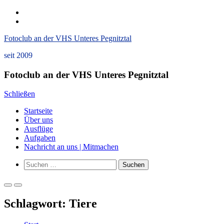
Zum
instagram
Inhalt
Datenschutzerklärung
springen
und
Fotoclub an der VHS Unteres Pegnitztal
Impressum
seit 2009
Fotoclub an der VHS Unteres Pegnitztal
Schließen
Startseite
Über uns
Ausflüge
Aufgaben
Nachricht an uns | Mitmachen
Such-
Suchen
Formular
nach:
ansehen
Primäres
Primäres
Menü
Menü
Schlagwort:
Tiere
für
für
mobile
Desktop
Geräte