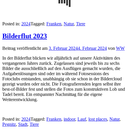
Posted in:
2024
Tagged:
Franken
,
Natur
,
Tiere
Bilderflut 2023
Beitrag veröffentlicht am
3. Februar 2024
4. Februar 2024
von
WW
In der Bilderflut blicken wir alljährlich auf unsere Aktivitäten des
vergangenen Jahres zurück. Zugelassen sind jeweils bis zu sechs
Bilder die ausschließlich auf den Ausflügen gemacht wurden, die
Aufgabenlösungen sind oder im während Fotosessions des
Fotoclubs entstanden, unabhängig ob sie schon in der Bildercloud
gezeigt wurden oder nicht. Die Fotografierenden legen selbst ihre
best-of-Bilder fest und stellen die Fotos zum konstruktiven Lob und
Tadel bereit. Ein entspannter Nachmittag für die eigene
Weiterentwicklung.
Posted in:
2024
Tagged:
Franken
,
indoor
,
Lauf
,
lost places
,
Natur
,
Pegnitz
,
Stadt
,
Tiere