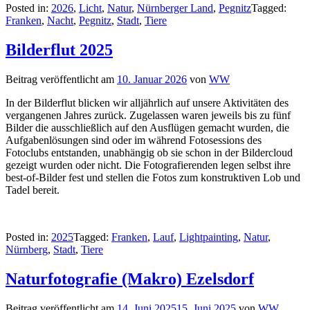
Posted in:
2026
,
Licht
,
Natur
,
Nürnberger Land
,
Pegnitz
Tagged:
Franken
,
Nacht
,
Pegnitz
,
Stadt
,
Tiere
Bilderflut 2025
Beitrag veröffentlicht am
10. Januar 2026
von
WW
In der Bilderflut blicken wir alljährlich auf unsere Aktivitäten des
vergangenen Jahres zurück. Zugelassen waren jeweils bis zu fünf
Bilder die ausschließlich auf den Ausflügen gemacht wurden, die
Aufgabenlösungen sind oder im während Fotosessions des
Fotoclubs entstanden, unabhängig ob sie schon in der Bildercloud
gezeigt wurden oder nicht. Die Fotografierenden legen selbst ihre
best-of-Bilder fest und stellen die Fotos zum konstruktiven Lob und
Tadel bereit.
Posted in:
2025
Tagged:
Franken
,
Lauf
,
Lightpainting
,
Natur
,
Nürnberg
,
Stadt
,
Tiere
Naturfotografie (Makro) Ezelsdorf
Beitrag veröffentlicht am
14. Juni 2025
15. Juni 2025
von
WW