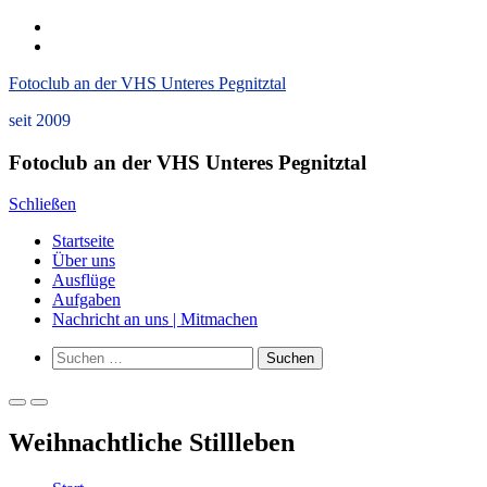
Zum
instagram
Inhalt
Datenschutzerklärung
springen
und
Fotoclub an der VHS Unteres Pegnitztal
Impressum
seit 2009
Fotoclub an der VHS Unteres Pegnitztal
Schließen
Startseite
Über uns
Ausflüge
Aufgaben
Nachricht an uns | Mitmachen
Such-
Suchen
Formular
nach:
ansehen
Primäres
Primäres
Menü
Menü
Weihnachtliche Stillleben
für
für
mobile
Desktop
Geräte