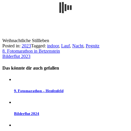
Weihnachtliche Stillleben
Posted in:
2023
Tagged:
indoor
,
Lauf
,
Nacht
,
Pegnitz
Beitragsnavigation
8. Fotomarathon in Betzenstein
Bilderflut 2023
Das könnte dir auch gefallen
9. Fotomarathon – Henfenfeld
Bilderflut 2024