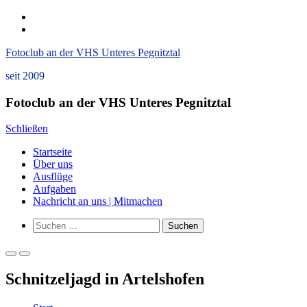
Zum
instagram
Inhalt
Datenschutzerklärung
springen
und
Fotoclub an der VHS Unteres Pegnitztal
Impressum
seit 2009
Fotoclub an der VHS Unteres Pegnitztal
Schließen
Startseite
Über uns
Ausflüge
Aufgaben
Nachricht an uns | Mitmachen
Such-
Suchen
Formular
nach:
ansehen
Primäres
Primäres
Menü
Menü
Schnitzeljagd in Artelshofen
für
für
mobile
Desktop
Geräte