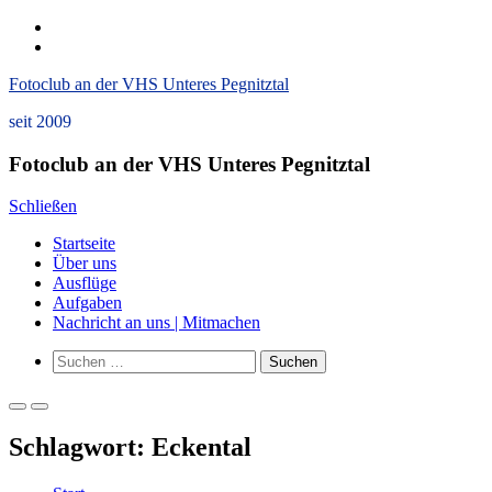
Zum
instagram
Inhalt
Datenschutzerklärung
springen
und
Fotoclub an der VHS Unteres Pegnitztal
Impressum
seit 2009
Fotoclub an der VHS Unteres Pegnitztal
Schließen
Startseite
Über uns
Ausflüge
Aufgaben
Nachricht an uns | Mitmachen
Such-
Suchen
Formular
nach:
ansehen
Primäres
Primäres
Menü
Menü
Schlagwort:
Eckental
für
für
mobile
Desktop
Geräte