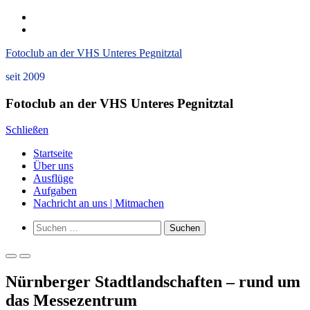
Zum
instagram
Inhalt
Datenschutzerklärung
springen
und
Fotoclub an der VHS Unteres Pegnitztal
Impressum
seit 2009
Fotoclub an der VHS Unteres Pegnitztal
Schließen
Startseite
Über uns
Ausflüge
Aufgaben
Nachricht an uns | Mitmachen
Such-
Suchen
Formular
nach:
ansehen
Primäres
Primäres
Menü
Menü
Nürnberger Stadtlandschaften – rund um
für
für
mobile
Desktop
das Messezentrum
Geräte