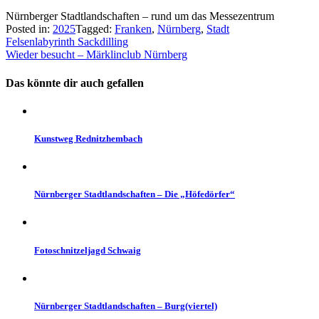
Nürnberger Stadtlandschaften – rund um das Messezentrum
Posted in:
2025
Tagged:
Franken
,
Nürnberg
,
Stadt
Beitragsnavigation
Felsenlabyrinth Sackdilling
Wieder besucht – Märklinclub Nürnberg
Das könnte dir auch gefallen
Kunstweg Rednitzhembach
Nürnberger Stadtlandschaften – Die „Höfedörfer“
Fotoschnitzeljagd Schwaig
Nürnberger Stadtlandschaften – Burg(viertel)