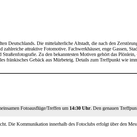
ten Deutschlands. Die mittelalterliche Altstadt, die nach den Zerstöru
und zahlreiche attraktive Fotomotive. Fachwerkhäuser, enge Gassen, St
d Straßenfotografie. Zu den bekanntesten Motiven gehört das Plönlein, 
elles fränkisches Gebäck aus Mürbeteig. Details zum Treffpunkt wie imm
emeinsamen Fotoausflüge/Treffen um
14:30 Uhr
. Den genauen Treffpun
icht. Die Kommunikation innerhalb des Fotoclubs erfolgt über den Mes