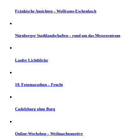
Fränkische Ansichten – Wolframs-Eschenbach
Nürnberger Stadtlandschaften – rund um das Messezentrum
Laufer Lichtblicke
10. Fotomarathon – Feucht
Cadolzburg ohne Burg
Online-Workshop – Weihnachtsmotive