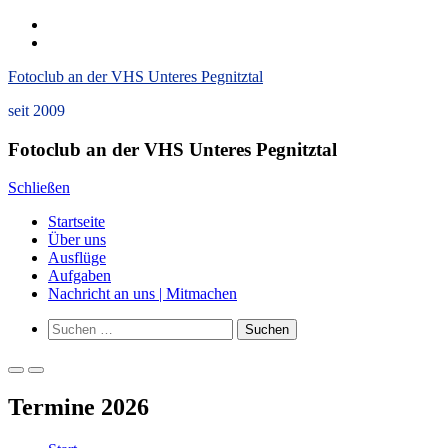
Zum
instagram
Inhalt
Datenschutzerklärung
springen
und
Fotoclub an der VHS Unteres Pegnitztal
Impressum
seit 2009
Fotoclub an der VHS Unteres Pegnitztal
Schließen
Startseite
Über uns
Ausflüge
Aufgaben
Nachricht an uns | Mitmachen
Such-
Suchen
Formular
nach:
ansehen
Primäres
Primäres
Menü
Menü
Termine 2026
für
für
mobile
Desktop
Geräte