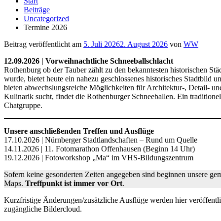
Start
Beiträge
Uncategorized
Termine 2026
Beitrag veröffentlicht am
5. Juli 2026
2. August 2026
von
WW
12.09.2026 | Vorweihnachtliche Schneeballschlacht
Rothenburg ob der Tauber zählt zu den bekanntesten historischen Städ
wurde, bietet heute ein nahezu geschlossenes historisches Stadtbild 
bieten abwechslungsreiche Möglichkeiten für Architektur-, Detail- un
Kulinarik sucht, findet die Rothenburger Schneeballen. Ein tradition
Chatgruppe.
Unsere anschließenden Treffen und Ausflüge
17.10.2026 | Nürnberger Stadtlandschaften – Rund um Quelle
14.11.2026 | 11. Fotomarathon Offenhausen (Beginn 14 Uhr)
19.12.2026 | Fotoworkshop „Ma“ im VHS-Bildungszentrum
Sofern keine gesonderten Zeiten angegeben sind beginnen unsere g
Maps.
Treffpunkt ist immer vor Ort
.
Kurzfristige Änderungen/zusätzliche Ausflüge werden hier veröffentl
zugängliche Bildercloud.